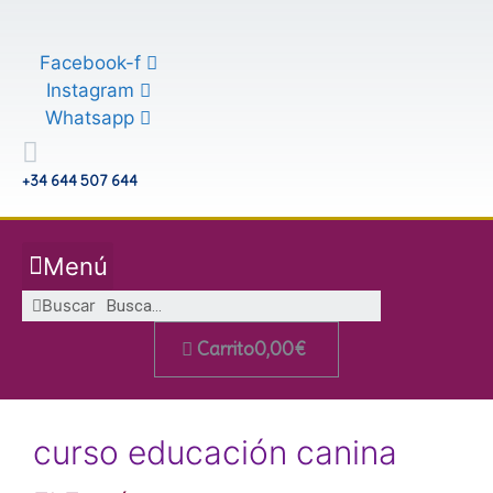
Saltar
al
Facebook-f
contenido
Instagram
Whatsapp
+34 644 507 644
Menú
Buscar
Carrito
0,00
€
curso educación canina