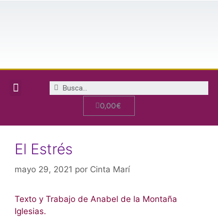
OFERTA PACK FELIZ CON PERRO
OFERTA PACK MIEDO Y ESTRÉS EN PERROS
CIEN HISTORIAS PERRUNAS EN SEIS PALABRAS
CURSO DE COMPORTAMIENTO CANINO
0,00
€
El Estrés
mayo 29, 2021
por
Cinta Marí
Texto y Trabajo de Anabel de la Montaña
Iglesias.