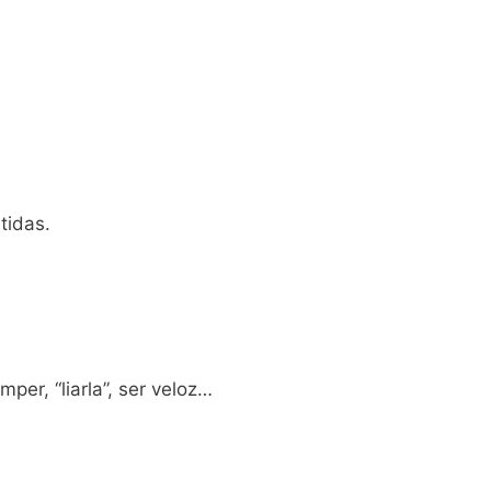
tidas.
er, “liarla”, ser veloz…