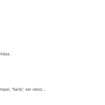
tidas.
er, “liarla”, ser veloz…