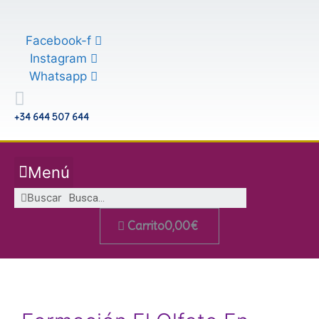
Saltar
al
Facebook-f
contenido
Instagram
Whatsapp
+34 644 507 644
Menú
Buscar
Carrito
0,00
€