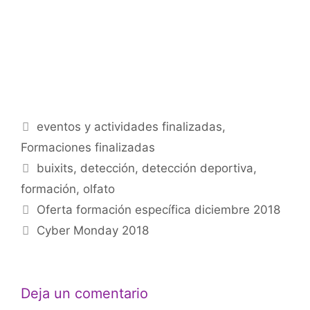
Categorías
eventos y actividades finalizadas
,
Formaciones finalizadas
Etiquetas
buixits
,
detección
,
detección deportiva
,
formación
,
olfato
Navegación
Oferta formación específica diciembre 2018
de
Cyber Monday 2018
entradas
Deja un comentario