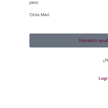
peor.
Cinta Marí.
Necesito ayuda
¿N
Logr