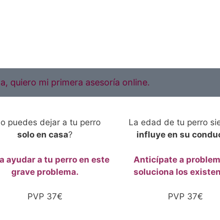
, quiero mi primera asesoría online.
o puedes dejar a tu perro
La edad de tu perro s
solo en casa
?
influye en su condu
a ayudar a tu perro en este
Anticípate a problem
grave problema.
soluciona los existe
PVP 37€
PVP 37€