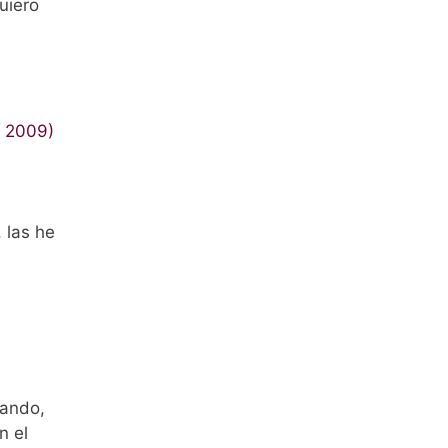
uiero
í 2009)
 las he
jando,
n el