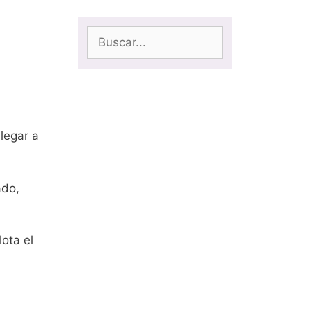
legar a
ado,
ota el