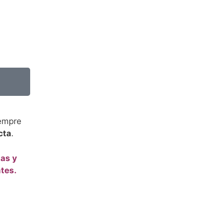
iempre
cta
.
as y
ntes.