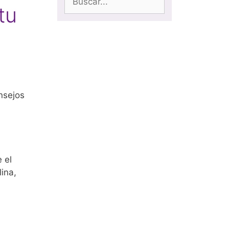
tu
nsejos
 el
ina,