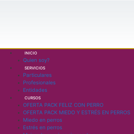
INICIO
Quien soy?
SERVICIOS
Particulares
Profesionales
Entidades
CURSOS
OFERTA PACK FELIZ CON PERRO
OFERTA PACK MIEDO Y ESTRÉS EN PERROS
Miedo en perros
Estrés en perros