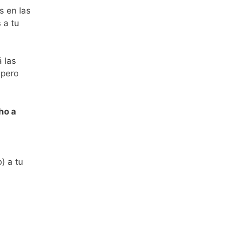
s en las
 a tu
 las
 pero
ho a
) a tu