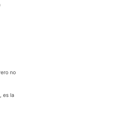
n
Pero no
 es la