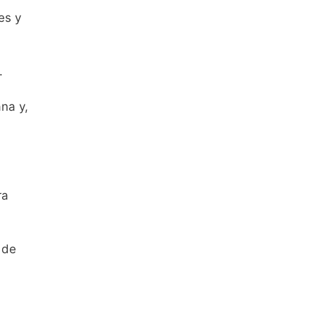
es y
.
na y,
ra
 de