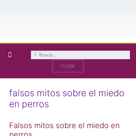
OFERTA PACK FELIZ CON PERRO
OFERTA PACK MIEDO Y ESTRÉS EN PERROS
CIEN HISTORIAS PERRUNAS EN SEIS PALABRAS
CURSO DE COMPORTAMIENTO CANINO
0,00
€
falsos mitos sobre el miedo
en perros
Falsos mitos sobre el miedo en
perros.