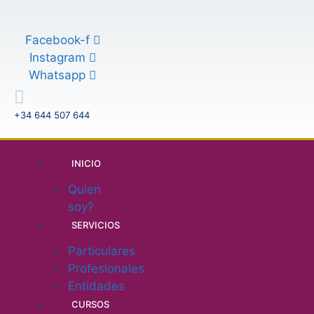
Saltar
al
Facebook-f
contenido
Instagram
Whatsapp
+34 644 507 644
INICIO
Quien
soy?
SERVICIOS
Particulares
Profesionales
Entidades
CURSOS