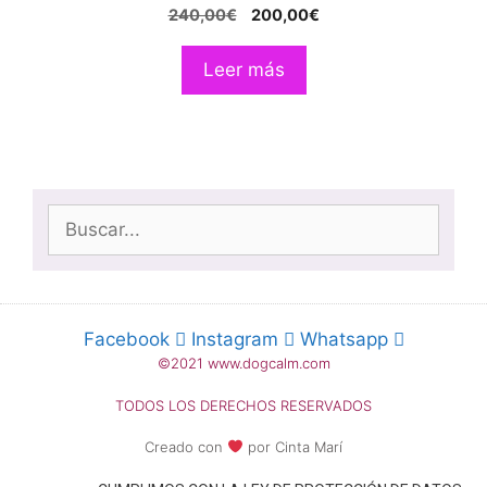
El
El
240,00
€
200,00
€
precio
precio
original
actual
Leer más
era:
es:
240,00€.
200,00€.
Buscar:
Facebook
Instagram
Whatsapp
©2021 www.dogcalm.com
TODOS LOS DERECHOS RESERVADOS
Creado con
por Cinta Marí