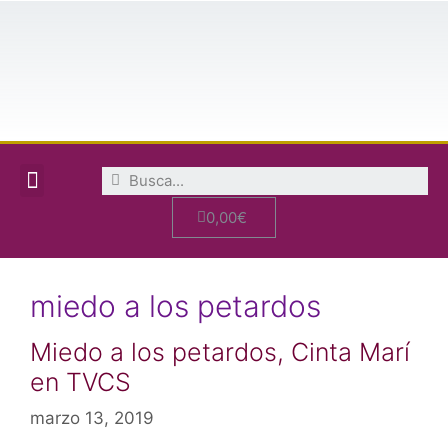
OFERTA PACK FELIZ CON PERRO
OFERTA PACK MIEDO Y ESTRÉS EN PERROS
CIEN HISTORIAS PERRUNAS EN SEIS PALABRAS
CURSO DE COMPORTAMIENTO CANINO
0,00
€
miedo a los petardos
Miedo a los petardos, Cinta Marí
en TVCS
marzo 13, 2019